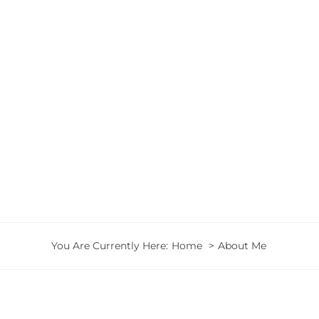
Zum
Inhalt
Home
Phil
springen
You Are Currently Here:
Home
About Me