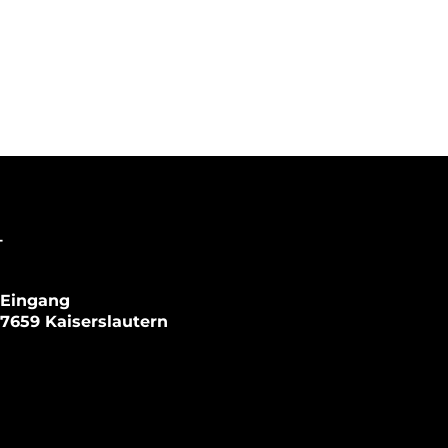
T
(Eingang
67659 Kaiserslautern