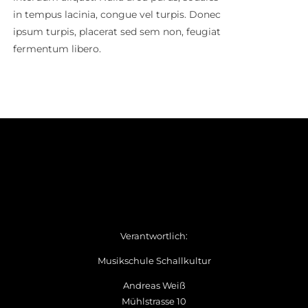
in tempus lacinia, congue vel turpis. Donec
ipsum turpis, placerat sed sem non, feugiat
fermentum libero.
Verantwortlich:
Musikschule Schallkultur
Andreas Weiß
Mühlstrasse 10