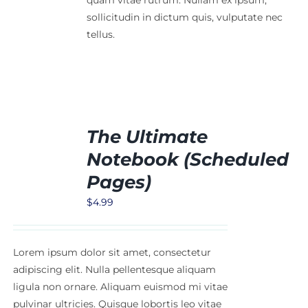
quam vitae rutrum. Nullam ex ipsum,
sollicitudin in dictum quis, vulputate nec
tellus.
The Ultimate
Notebook (Scheduled
ORB
Pages)
$
4.99
Lorem ipsum dolor sit amet, consectetur
adipiscing elit. Nulla pellentesque aliquam
ligula non ornare. Aliquam euismod mi vitae
pulvinar ultricies. Quisque lobortis leo vitae