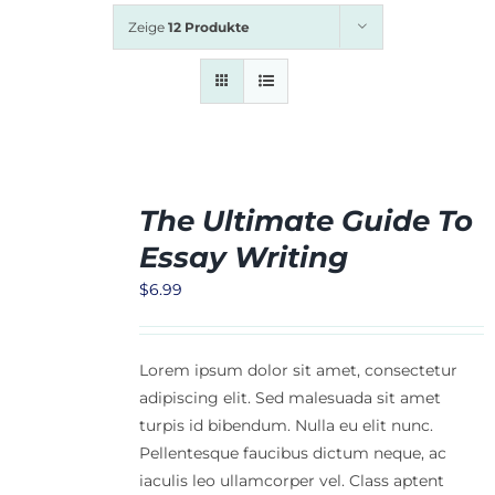
Wer wir sind
Zeige
12 Produkte
Sprich mit Un
The Ultimate Guide To
Essay Writing
ORB
$
6.99
Lorem ipsum dolor sit amet, consectetur
adipiscing elit. Sed malesuada sit amet
turpis id bibendum. Nulla eu elit nunc.
Pellentesque faucibus dictum neque, ac
iaculis leo ullamcorper vel. Class aptent